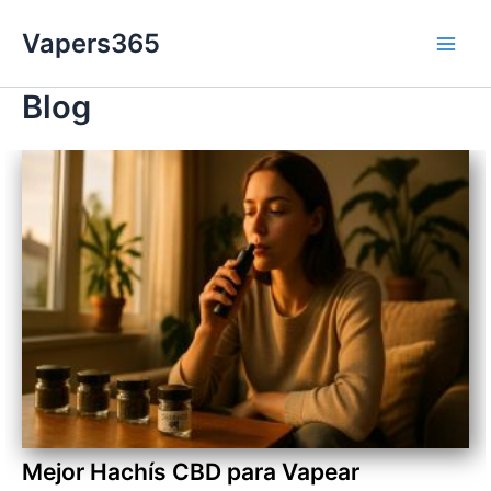
Ir
Vapers365
al
Main
contenido
Blog
Men
Mejor Hachís CBD para Vapear