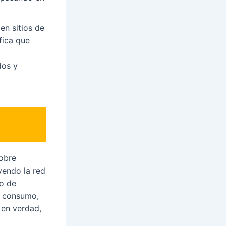
en sitios de
fica que
dos y
sobre
yendo la red
do de
e consumo,
 en verdad,