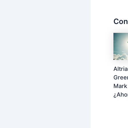
Con
Altri
Gree
Mark
¿Aho