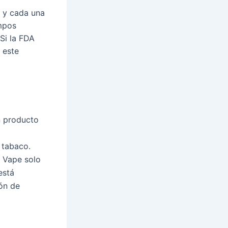
s y cada una
ampos
Si la FDA
 este
n producto
 tabaco.
. Vape solo
está
ón de