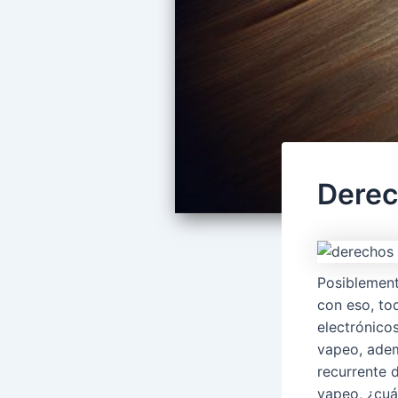
Derec
Posiblement
con eso, to
electrónico
vapeo, adem
recurrente 
vapeo, ¿cuá