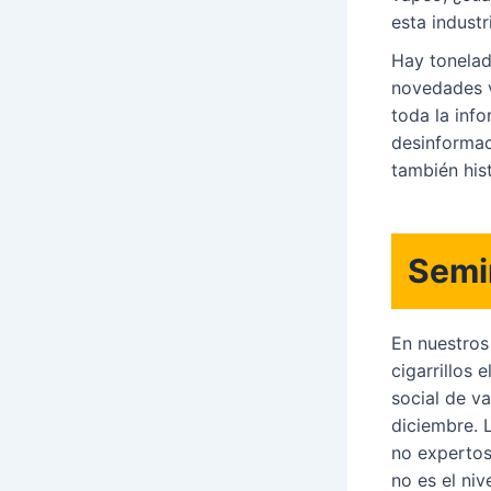
esta industr
Hay tonelad
novedades vi
toda la inf
desinformac
también his
Semi
En nuestros
cigarrillos 
social de v
diciembre. 
no expertos.
no es el ni