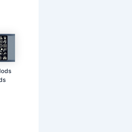
Mods
ds