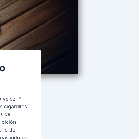
eo
o veloz. Y
 cigarrillos
s del
ibición
ario de
 pasando en