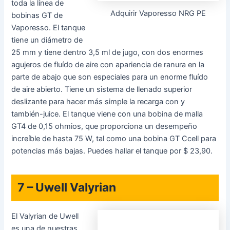
7 – Uwell Valyrian
El Valyrian de Uwell
es una de nuestras
Adquirir Uwell Valyrian
elijas para los
atomizadores de
tanque de vape mejor calificados porque proporciona un
desempeño destacable en una unidad muy fácil, otro
ejemplo de un tanque más obsoleto que aún sigue. El
tanque tiene una aptitud destacable de 5 ml y un único
sistema de tapa abatible para completar. Hay los comunes
agujeros de fluído de aire graduables con apariencia de
ranura cerca de la base, y viene con dos bobinas
cuádruples de 0,15 ohmios, con una capacidad de hasta
125 W. Esto lo transforma en un enorme tanque si estas
buscando nubes gigantes, y el gusto del tanque además
es bien difícil de criticar. Puedes hallar el Valyrian por $
34,99.