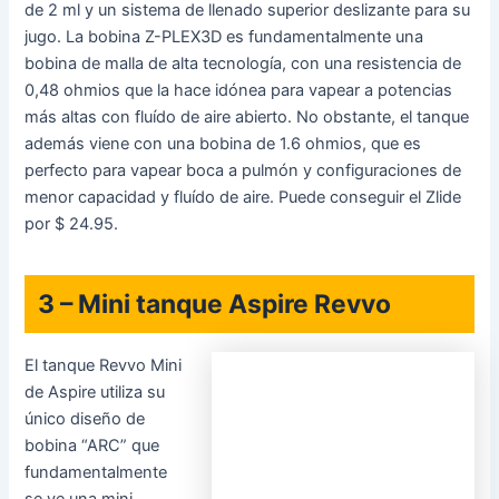
ohmios con un
Adquirir GeekVape Zeus
diseño a prueba de
fugas que viene con
bobinas de malla de serie. El tanque tiene un diseño de
llenado superior, con un sistema de rosca para entrar, y el
tanque tiene una aptitud de 5 ml debido al vidrio burbuja
(con una versión EU de 2 ml además utilizable). Tiene un
sistema de fluído de aire superior para asegurar que el
tanque sea a prueba de fugas, y el aire se encauza hacia
abajo bajo la bobina antes de subir por medio de y hacia la
boquilla. Consigue dos bobinas de malla (una de 0.2
ohmios y una de 0.4 ohmios) con el kit, y estas empujan
de manera directa hacia el fondo del tanque a fin de que no
sea primordial atornillar ni desatornillar para disponer.
Puedes comprar el Zeus por $ 29,80.
1 – iJoy Shogun