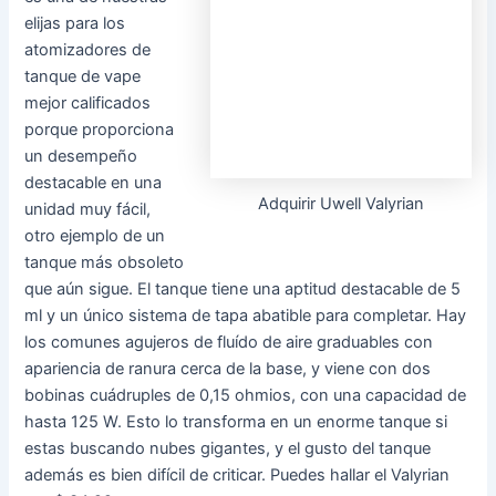
6 – Malla Tesla Tind
El Tesla Tind es otro
de los mejores
Adquirir Tesla Tind Mesh
tanques de
vaporizador que
consigue un desempeño fabuloso al integrar bobinas de
malla en su diseño. El tanque tiene un tubo de vidrio de
burbujas que guarda 4.5 ml de y también-líquido y tiene un
colosal diámetro de 28 mm. Para el fluído de aire, el Tind
muestra el sistema de fluído de aire ajustable de estilo de
ranura recurrente, en combinación con una punta de goteo
810 para asegurar que consiga un óptimo fluído de aire en
todo el tanque. La bobina utiliza malla, con una resistencia
de 0.18 ohmios y una capacidad de hasta 80 W, que da
gigantes nubes de vapor y un gusto bien replicado
además. El tanque cuesta $ 22,90.