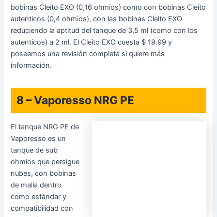
El tanque NRG PE de
Vaporesso es un
tanque de sub
Adquirir Vaporesso NRG PE
ohmios que persigue
nubes, con bobinas
de malla dentro como estándar y compatibilidad con toda
la línea de bobinas GT de Vaporesso. El tanque tiene un
diámetro de 25 mm y tiene dentro 3,5 ml de jugo, con dos
enormes agujeros de fluído de aire con apariencia de
ranura en la parte de abajo que son especiales para un
enorme fluído de aire abierto. Tiene un sistema de llenado
superior deslizante para hacer más simple la recarga con y
también-juice. El tanque viene con una bobina de malla
GT4 de 0,15 ohmios, que proporciona un desempeño
increíble de hasta 75 W, tal como una bobina GT Ccell para
potencias más bajas. Puedes hallar el tanque por $ 23,90.