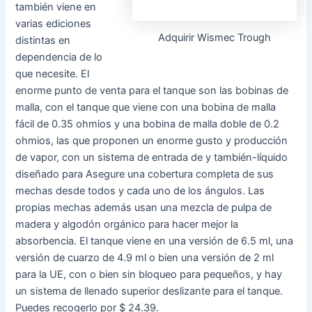
tiene un aspecto muy estándar, con un diámetro de 22,7
mm, una aptitud de jugo de 2 ml y un sistema de llenado
superior deslizante para su jugo. La bobina Z-PLEX3D es
fundamentalmente una bobina de malla de alta tecnología,
con una resistencia de 0,48 ohmios que la hace idónea
para vapear a potencias más altas con fluído de aire
abierto. No obstante, el tanque además viene con una
bobina de 1.6 ohmios, que es perfecto para vapear boca a
pulmón y configuraciones de menor capacidad y fluído de
aire. Puede conseguir el Zlide por $ 24.95.
3 – Mini tanque Aspire Revvo
El tanque Revvo Mini
de Aspire utiliza su
Adquirir Aspire Revvo Mini
único diseño de
bobina “ARC” que