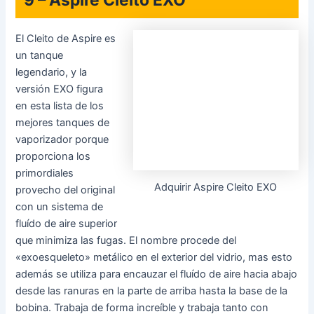
versión EXO figura
en esta lista de los
mejores tanques de vaporizador porque proporciona los
primordiales provecho del original con un sistema de fluído
de aire superior que minimiza las fugas. El nombre procede
del «exoesqueleto» metálico en el exterior del vidrio, mas
esto además se utiliza para encauzar el fluído de aire hacia
abajo desde las ranuras en la parte de arriba hasta la base
de la bobina. Trabaja de forma increíble y trabaja tanto con
bobinas Cleito EXO (0,16 ohmios) como con bobinas Cleito
autenticos (0,4 ohmios), con las bobinas Cleito EXO
reduciendo la aptitud del tanque de 3,5 ml (como con los
autenticos) a 2 ml. El Cleito EXO cuesta $ 19.99 y
poseemos una revisión completa si quiere más
información.
8 – Vaporesso NRG PE