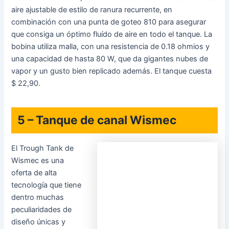
propias mechas además usan una mezcla de pulpa de
madera y algodón orgánico para hacer mejor la
absorbencia. El tanque viene en una versión de 6.5 ml, una
versión de cuarzo de 4.9 ml o bien una versión de 2 ml
para la UE, con o bien sin bloqueo para pequeños, y hay
un sistema de llenado superior deslizante para el tanque.
Puedes recogerlo por $ 24.39.
4 – Tanque Innokin Zlide
El tanque Zlide de
Innokin hace esta
lista de los mejores
Adquirir Innokin Zlide
tanques de sub
ohmios porque tiene
configuraciones para vapeadores de boca a pulmón y
directo a pulmón y utiliza la tecnología de bobina de malla
tres dimensiones de Innokin (Z-PLEX3D). El tanque en sí