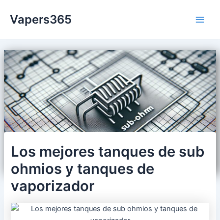
Ir
Vapers365
al
Main
contenido
Men
Los mejores tanques de sub
ohmios y tanques de
vaporizador