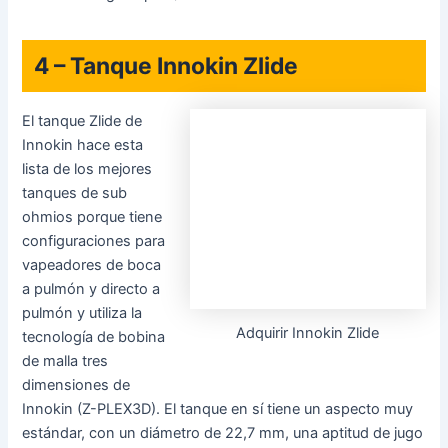
fundamentalmente se ve una mini estufa. El diseño está
designado a generar un gusto increíble, mas además hace
un trabajo muy increíble tratándose de producción de
vapor. El tanque es mini, por lo cual la aptitud es de solo 2
ml, mas tiene un sistema de llenado favorable (y único),
con un tubo de llenado situado
en
la boquilla, que se abre
con la rápida presión de la boquilla de su botella y se cierra
de manera automática . Las bobinas Antes de Cristotienen
una resistencia de 0,23 a 0,28 ohmios (se tienen dentro
dos con el kit) y las ranuras de fluído de aire están situadas
en la parte de arriba, por lo cual dibujan aire cerca de la
bobina radial antes que llegue a la boquilla. Trabaja de
forma increíble y cuesta solo $ 19,99.
2 – GeekVape Zeus
El Zeus de GeekVape
es un tanque de sub