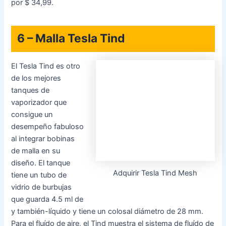
5 – Tanque de canal Wismec
El Trough Tank de
Wismec es una
oferta de alta
Adquirir Wismec Trough
tecnología que tiene
dentro muchas
peculiaridades de diseño únicas y también viene en varias
ediciones distintas en dependencia de lo que necesite. El
enorme punto de venta para el tanque son las bobinas de
malla, con el tanque que viene con una bobina de malla
fácil de 0.35 ohmios y una bobina de malla doble de 0.2
ohmios, las que proponen un enorme gusto y producción
de vapor, con un sistema de entrada de y también-líquido
diseñado para Asegure una cobertura completa de sus
mechas desde todos y cada uno de los ángulos. Las