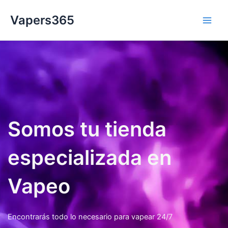
Ir
Vapers365
al
Main
contenido
Men
Somos tu tienda
especializada en
Vapeo
Encontrarás todo lo necesario para vapear 24/7